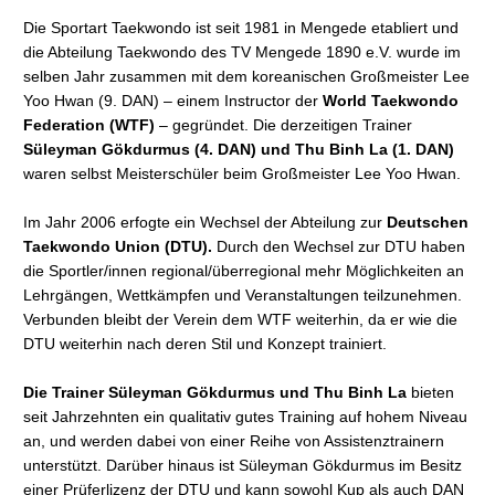
Die Sportart Taekwondo ist seit 1981 in Mengede etabliert und
die Abteilung Taekwondo des TV Mengede 1890 e.V. wurde im
selben Jahr zusammen mit dem koreanischen Großmeister Lee
Yoo Hwan (9. DAN) – einem Instructor der
World Taekwondo
Federation (WTF)
– gegründet. Die derzeitigen Trainer
Süleyman Gökdurmus (4. DAN) und Thu Binh La (1. DAN)
waren selbst Meisterschüler beim Großmeister Lee Yoo Hwan.
Im Jahr 2006 erfogte ein Wechsel der Abteilung zur
Deutschen
Taekwondo Union (DTU).
Durch den Wechsel zur DTU haben
die Sportler/innen regional/überregional mehr Möglichkeiten an
Lehrgängen, Wettkämpfen und Veranstaltungen teilzunehmen.
Verbunden bleibt der Verein dem WTF weiterhin, da er wie die
DTU weiterhin nach deren Stil und Konzept trainiert.
Die Trainer
Süleyman Gökdurmus
und Thu Binh La
bieten
seit Jahrzehnten ein qualitativ gutes Training auf hohem Niveau
an, und werden dabei von einer Reihe von Assistenztrainern
unterstützt. Darüber hinaus ist Süleyman Gökdurmus im Besitz
einer Prüferlizenz der DTU und kann sowohl Kup als auch DAN