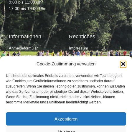
9:00 bis 11:00 Uhr
17:00 bis 19:00 Uhr
Informationen
Rechtiches
Anmeldeformular
Impressum
Kinderschutz
Datenschutz
Cookie-Zustimmung verwalten
Cookie Richtinie (EU)
Kontakt
Um Ihnen ein optimales Erlebnis zu bieten, verwenden wir Technologien
wie Cookies, um Geräteinformationen zu speichern und/oder darauf
zuzugreifen. Wenn Sie diesen Technologien zustimmen, können wir Daten
wie das Surfverhalten oder eindeutige IDs auf dieser Website verarbeiten.
Social Media
Wenn Sie Ihre Zustimmung nicht erteilen oder zurückziehen, können
bestimmte Merkmale und Funktionen beeinträchtigt werden.
F
T
Y
I
a
w
o
n
c
i
u
s
e
t
t
t
Akzeptieren
b
t
u
a
o
e
b
g
o
r
e
r
k
a