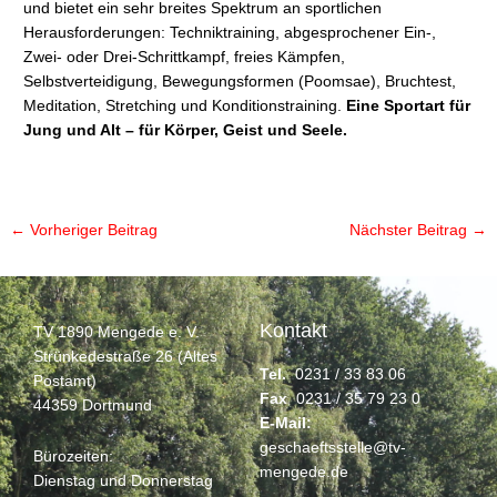
und bietet ein sehr breites Spektrum an sportlichen
Herausforderungen: Techniktraining, abgesprochener Ein-,
Zwei- oder Drei-Schrittkampf, freies Kämpfen,
Selbstverteidigung, Bewegungsformen (Poomsae), Bruchtest,
Meditation, Stretching und Konditionstraining.
Eine Sportart für
Jung und Alt – für Körper, Geist und Seele.
←
Vorheriger Beitrag
Nächster Beitrag
→
Kontakt
TV 1890 Mengede e. V.
Strünkedestraße 26 (Altes
Tel.
0231 / 33 83 06
Postamt)
Fax
0231 / 35 79 23 0
44359 Dortmund
E-Mail:
geschaeftsstelle@tv-
Bürozeiten:
mengede.de
Dienstag und Donnerstag