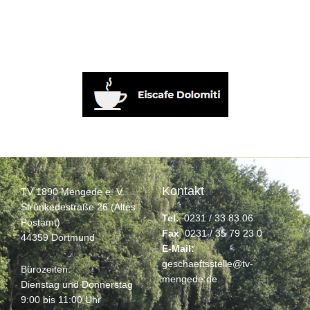
Kontakt
TV 1890 Mengede e. V.
Strünkedestraße 26 (Altes
Tel.
0231 / 33 83 06
Postamt)
Fax
0231 / 35 79 23 0
44359 Dortmund
E-Mail:
geschaeftsstelle@tv-
Bürozeiten:
mengede.de
Dienstag und Donnerstag
9:00 bis 11:00 Uhr