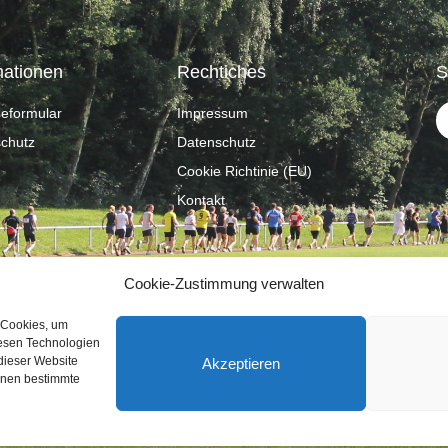
mationen
Rechtiches
S
eformular
Impressum
schutz
Datenschutz
Cookie Richtinie (EU)
Kontakt
Cookie-Zustimmung verwalten
 Cookies, um
iesen Technologien
dieser Website
Akzeptieren
önnen bestimmte