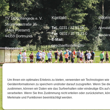
Kontakt
Infor
TV 1890 Mengede e. V.
Strünkedestraße 26
Tel.
0231 / 33 83 06
Anmeld
(Altes Postamt)
Fax
0231 / 35 79 23 0
Kinder
44359 Dortmund
E-Mail:
geschaeftsstelle@tv-
Bürozeiten:
mengede.de
Dienstag und Donnerstag
9:00 bis 11:00 Uhr
17:00 bis 19:00 Uhr
Um Ihnen ein optimales Erlebnis zu bieten, verwenden wir Technologien wie
Geräteinformationen zu speichern und/oder darauf zuzugreifen. Wenn Sie d
zustimmen, können wir Daten wie das Surfverhalten oder eindeutige IDs auf 
verarbeiten. Wenn Sie Ihre Zustimmung nicht erteilen oder zurückziehen, k
Merkmale und Funktionen beeinträchtigt werden.
© 2024 TV 1890 Mengede e.V., Dortmund.