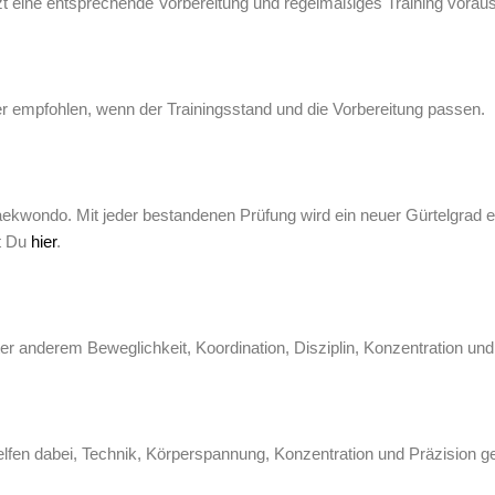
zt eine entsprechende Vorbereitung und regelmäßiges Training voraus
aber empfohlen, wenn der Trainingsstand und die Vorbereitung passen.
aekwondo. Mit jeder bestandenen Prüfung wird ein neuer Gürtelgrad e
st Du
hier
.
ter anderem Beweglichkeit, Koordination, Disziplin, Konzentration und
elfen dabei, Technik, Körperspannung, Konzentration und Präzision ge