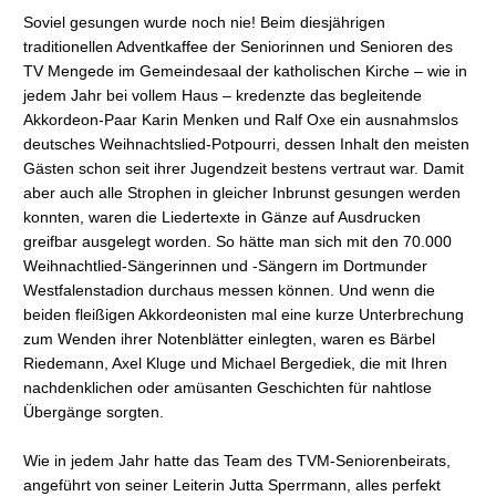
Soviel gesungen wurde noch nie! Beim diesjährigen
traditionellen Adventkaffee der Seniorinnen und Senioren des
TV Mengede im Gemeindesaal der katholischen Kirche – wie in
jedem Jahr bei vollem Haus – kredenzte das begleitende
Akkordeon-Paar Karin Menken und Ralf Oxe ein ausnahmslos
deutsches Weihnachtslied-Potpourri, dessen Inhalt den meisten
Gästen schon seit ihrer Jugendzeit bestens vertraut war. Damit
aber auch alle Strophen in gleicher Inbrunst gesungen werden
konnten, waren die Liedertexte in Gänze auf Ausdrucken
greifbar ausgelegt worden. So hätte man sich mit den 70.000
Weihnachtlied-Sängerinnen und -Sängern im Dortmunder
Westfalenstadion durchaus messen können. Und wenn die
beiden fleißigen Akkordeonisten mal eine kurze Unterbrechung
zum Wenden ihrer Notenblätter einlegten, waren es Bärbel
Riedemann, Axel Kluge und Michael Bergediek, die mit Ihren
nachdenklichen oder amüsanten Geschichten für nahtlose
Übergänge sorgten.
Wie in jedem Jahr hatte das Team des TVM-Seniorenbeirats,
angeführt von seiner Leiterin Jutta Sperrmann, alles perfekt