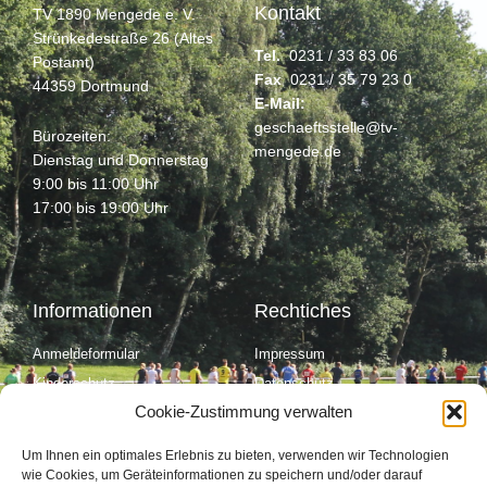
Kontakt
TV 1890 Mengede e. V.
Strünkedestraße 26 (Altes
Tel.
0231 / 33 83 06
Postamt)
Fax
0231 / 35 79 23 0
44359 Dortmund
E-Mail:
geschaeftsstelle@tv-
Bürozeiten:
mengede.de
Dienstag und Donnerstag
9:00 bis 11:00 Uhr
17:00 bis 19:00 Uhr
Informationen
Rechtiches
Anmeldeformular
Impressum
Kinderschutz
Datenschutz
Cookie-Zustimmung verwalten
Cookie Richtinie (EU)
Kontakt
Um Ihnen ein optimales Erlebnis zu bieten, verwenden wir Technologien
wie Cookies, um Geräteinformationen zu speichern und/oder darauf