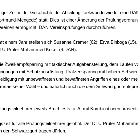
er Zeit in der Geschichte der Abteilung Taekwondo wieder eine DAN 
 Dortmund-Mengede) statt. Dies ist einer Änderung der Prüfungsord
vereinen ermöglicht, DAN Vereinsprüfungen durchzuführen.
mt einem Jahr stellten sich Susanne Cramer (62), Erva Binboga (15)
DTU Prüfer Muhammed Kocer (4.DAN).
wie Zweikampfsparring mit taktischer Aufgabenstellung, dem Laufe
ngungen mit Schutzausrüstung, Pratzensparring mit hohem Schwierig
teidigung mit unbewaffneten und bewaffneten Angriffen eines oder m
msae seiner Wahl – und natürlich auch die dem Schwarzgurt entsp
ungsteilnehmer jeweils Bruchtests, u. A. mit Kombinationen präsenti
ungszeit für alle Prüfungsteilnehmer gelohnt. Der DTU Prüfer Muhamme
n den Schwarzgurt tragen dürfen.