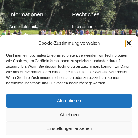
Informationen
Rechtiches
Anmeldeformular
Impressum
Kinderschutz
Datenschutz
Cookie-Zustimmung verwalten
Cookie Richtinie (EU)
Kontakt
Um Ihnen ein optimales Erlebnis zu bieten, verwenden wir Technologien
wie Cookies, um Geräteinformationen zu speichern und/oder darauf
zuzugreifen. Wenn Sie diesen Technologien zustimmen, können wir Daten
wie das Surfverhalten oder eindeutige IDs auf dieser Website verarbeiten.
Social Media
Wenn Sie Ihre Zustimmung nicht erteilen oder zurückziehen, können
bestimmte Merkmale und Funktionen beeinträchtigt werden.
F
T
Y
I
a
w
o
n
c
i
u
s
e
t
t
t
Akzeptieren
b
t
u
a
o
e
b
g
o
r
e
r
Ablehnen
k
a
© 2024 TV 1890 Mengede e.V., Dortmund.
-
m
f
Powered by nipkowmedia.
Einstellungen ansehen