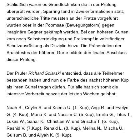
Schließlich waren es Grundtechniken die in der Prüfung
überprüft wurden, Sparring fand in Zweierformationen statt,
unterschiedliche Tritte mussten an der Pratze vorgeführt
wurden oder in der Poomsae (Bewegungsform) gegen
imaginäre Gegner gekämpft werden. Bei den höheren Gurten
kam noch Selbstverteidigung und Freikampf in vollständiger
Schutzausrüstung als Disziplin hinzu. Die Präsentation der
Bruchtestes der höheren Gurte bildete den finalen Abschluss
dieser Prüfung.
Der Prüfer
Richard Solarski
entschied, dass alle Teilnehmer
bestanden haben und nun die Farbe des nächst höheren Kup
als ihren Gürtel tragen dürfen. Für alle hat sich somit die
intensive Vorbereitungszeit der letzten Wochen gelohnt:
Noah B., Ceylin S. und Ksenia U. (1. Kup), Angi R. und Evelyn
G. (4. Kup), Maria K. und Nassim C. (5.Kup), Emilia G., Titus T.,
Lukas W., Sahar K., Christian W. und Grischa T. (6. Kup),
Rashid V. (7.Kup), Renald L. (8. Kup), Melina N., Mischa U.,
Gülsum B. und Aliyah K. (9. Kup).