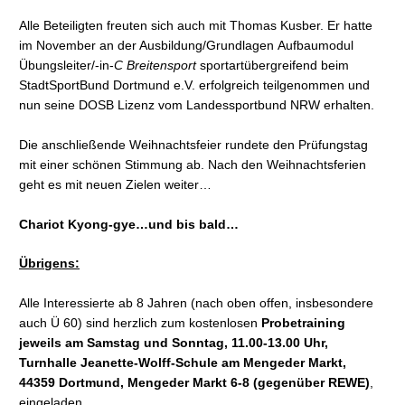
Alle Beteiligten freuten sich auch mit Thomas Kusber. Er hatte
im November an der Ausbildung/Grundlagen Aufbaumodul
Übungsleiter/-in-
C Breitensport
sportartübergreifend beim
StadtSportBund Dortmund e.V. erfolgreich teilgenommen und
nun seine DOSB Lizenz vom Landessportbund NRW erhalten.
Die anschließende Weihnachtsfeier rundete den Prüfungstag
mit einer schönen Stimmung ab. Nach den Weihnachtsferien
geht es mit neuen Zielen weiter…
Chariot Kyong-gye…und bis bald…
Übrigens:
Alle Interessierte ab 8 Jahren (nach oben offen, insbesondere
auch Ü 60) sind herzlich zum kostenlosen
Probetraining
jeweils am Samstag und Sonntag, 11.00-13.00 Uhr,
Turnhalle
Jeanette-Wolff-Schule am Mengeder Markt,
44359 Dortmund,
Mengeder Markt 6-8 (gegenüber REWE)
,
eingeladen.