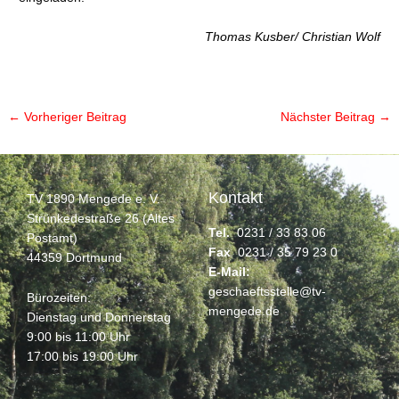
Thomas Kusber/ Christian Wolf
←
Vorheriger Beitrag
Nächster Beitrag
→
Kontakt
TV 1890 Mengede e. V.
Strünkedestraße 26 (Altes
Tel.
0231 / 33 83 06
Postamt)
Fax
0231 / 35 79 23 0
44359 Dortmund
E-Mail:
geschaeftsstelle@tv-
Bürozeiten:
mengede.de
Dienstag und Donnerstag
9:00 bis 11:00 Uhr
17:00 bis 19:00 Uhr