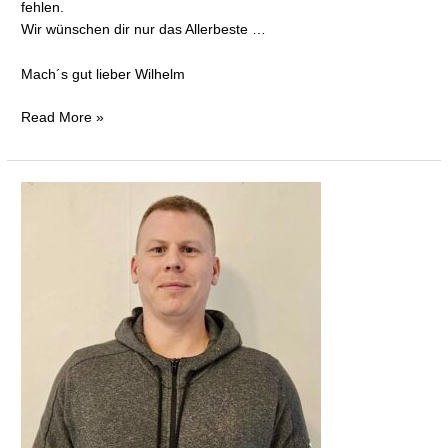
fehlen.
Wir wünschen dir nur das Allerbeste …
Mach´s gut lieber Wilhelm
Read More »
Ein
neuer
Wind
weht
durch
die
Halle
Nette