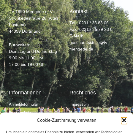
Kontakt
TV 1890 Mengede e. V.
Strünkedestraße 26 (Altes
Tel.
0231 / 33 83 06
Postamt)
Fax
0231 / 35 79 23 0
44359 Dortmund
E-Mail:
geschaeftsstelle@tv-
Bürozeiten:
mengede.de
Dienstag und Donnerstag
9:00 bis 11:00 Uhr
17:00 bis 19:00 Uhr
Informationen
Rechtiches
Anmeldeformular
Impressum
Kinderschutz
Datenschutz
Cookie-Zustimmung verwalten
Cookie Richtinie (EU)
Kontakt
Um Ihnen ein optimales Erlebnis zu bieten, verwenden wir Technologien