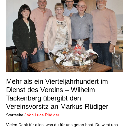
ein
Vierteljahrhundert
im
Dienst
des
Vereins
–
Wilhelm
Tackenberg
übergibt
den
Vereinsvorsitz
an
Mehr als ein Vierteljahrhundert im
Markus
Dienst des Vereins – Wilhelm
Rüdiger
Tackenberg übergibt den
Vereinsvorsitz an Markus Rüdiger
Startseite
/ Von
Luca Rüdiger
Vielen Dank für alles, was du für uns getan hast. Du wirst uns