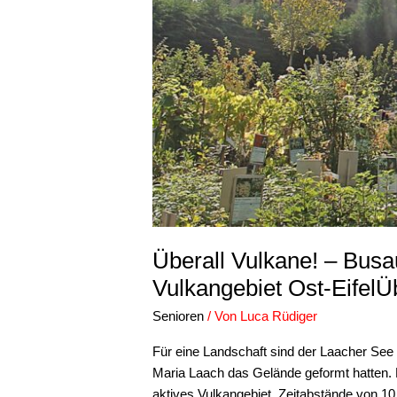
Überall Vulkane! – Bus
Vulkangebiet Ost-EifelÜ
Senioren
/ Von
Luca Rüdiger
Für eine Landschaft sind der Laacher See 
Maria Laach das Gelände geformt hatten. 
aktives Vulkangebiet. Zeitabstände von 10