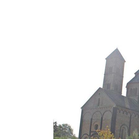
Überall
Vulkane!
–
Busausflug
der
Seniorinnen
und
Senioren
des
TV
Mengede
ins
Vulkangebiet
Ost-
EifelÜberall
Vulkane!
–