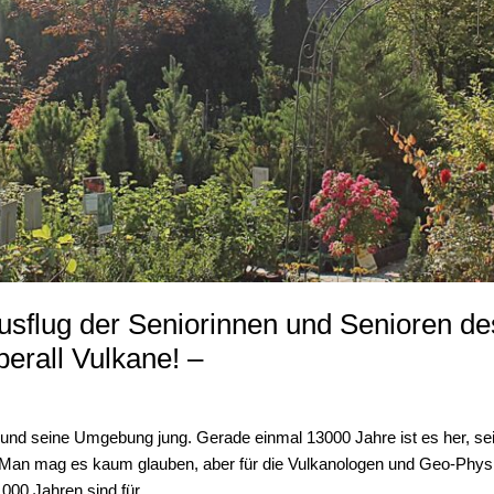
ausflug der Seniorinnen und Senioren d
berall Vulkane! –
und seine Umgebung jung. Gerade einmal 13000 Jahre ist es her, sei
Man mag es kaum glauben, aber für die Vulkanologen und Geo-Physike
.000 Jahren sind für