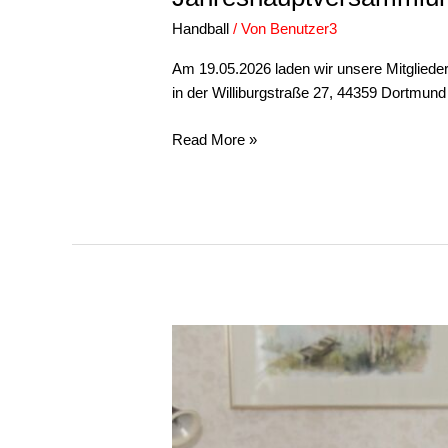
Handball
/ Von
Benutzer3
Am 19.05.2026 laden wir unsere Mitglieder 
in der Williburgstraße 27, 44359 Dortmund
Read More »
Doc
Esser
–
Ich
will